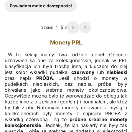
Powiadom mnie o dostępności
Strona
z 3
Przejdź do ostatniej st
Monety PRL
W tej sekcji mamy dwa rodzaje monet. Obecnie
uznawane są one za kolekcjonerskie, jednak w PRL
klasyfikacja ich była trochę inna, a kluczem do niej
jest kolor wkładki pudełka,
czerwony
lub
niebieski
oraz napis
PRÓBA
. Jeśli chodzi o monety w
pudełkach niebieskich, bez napisu próba, były
określane jako srebrne monety okolicznościowe.
Oczywiście można było je wprowadzać do obiegu jak
każde inne z orzełkiem (godłem) i nominałem, ale któż
by tak zrobi. Natomiast monety celowane z myślą o
kolekcjonerach były monety z napisem PRÓBA z
wkładką czerwoną i są to
próbne srebrne monety
kolekcjonerskie
. Jednak, że ich nakłady nie były tak
wysokie i obie są srebrne, w dodatku w większości