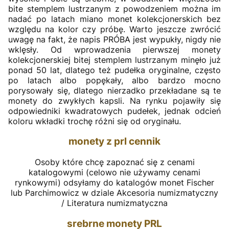
bite stemplem lustrzanym z powodzeniem można im
nadać po latach miano monet kolekcjonerskich bez
względu na kolor czy próbę. Warto jeszcze zwrócić
uwagę na fakt, że napis PRÓBA jest wypukły, nigdy nie
wklęsły. Od wprowadzenia pierwszej monety
kolekcjonerskiej bitej stemplem lustrzanym minęło już
ponad 50 lat, dlatego też pudełka oryginalne, często
po latach albo popękały, albo bardzo mocno
porysowały się, dlatego nierzadko przekładane są te
monety do zwykłych kapsli. Na rynku pojawiły się
odpowiedniki kwadratowych pudełek, jednak odcień
koloru wkładki trochę różni się od oryginału.
monety z prl cennik
Osoby które chcę zapoznać się z cenami
katalogowymi (celowo nie używamy cenami
rynkowymi) odsyłamy do katalogów monet Fischer
lub Parchimowicz w dziale Akcesoria numizmatyczny
/ Literatura numizmatyczna
srebrne monety PRL