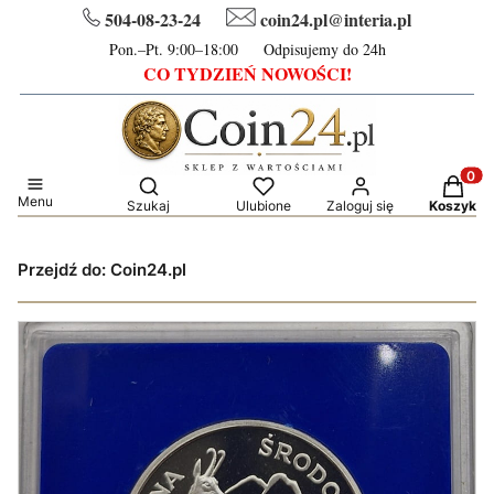
504-08-23-24
coin24.pl@interia.pl
Pon.–Pt. 9:00–18:00 Odpisujemy do 24h
CO TYDZIEŃ NOWOŚCI!
Otwórz wyszukiwarkę
Produkt
Menu
Szukaj
Ulubione
Zaloguj się
Koszyk
Przejdź do:
Coin24.pl