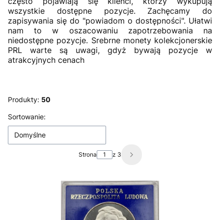
często pojawiają się klienci, którzy wykupują
wszystkie dostępne pozycje. Zachęcamy do
zapisywania się do "powiadom o dostępności". Ułatwi
nam to w oszacowaniu zapotrzebowania na
niedostępne pozycje. Srebrne monety kolekcjonerskie
PRL warte są uwagi, gdyż bywają pozycje w
atrakcyjnych cenach
Produkty:
50
Lista produktów
Sortowanie:
Domyślne
Strona
z 3
Następne produkty