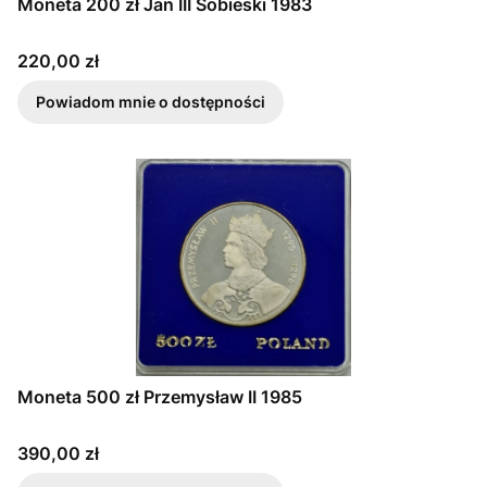
Moneta 200 zł Jan III Sobieski 1983
Cena
220,00 zł
Powiadom mnie o dostępności
Moneta 500 zł Przemysław II 1985
Cena
390,00 zł