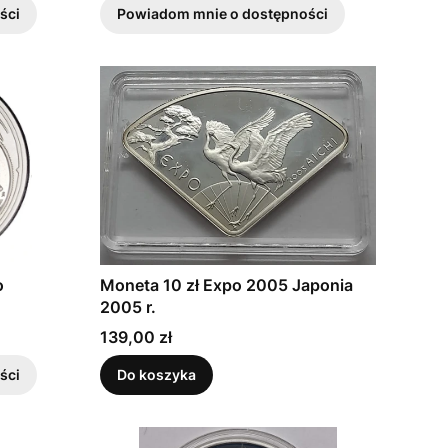
ści
Powiadom mnie o dostępności
o
Moneta 10 zł Expo 2005 Japonia
2005 r.
Cena
139,00 zł
ści
Do koszyka