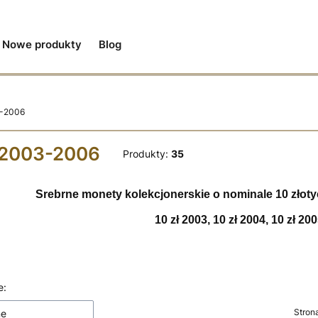
Nowe produkty
Blog
3-2006
ł 2003-2006
Produkty:
35
Srebrne monety kolekcjonerskie o nominale 10 złoty
10 zł 2003, 10 zł 2004, 10 zł 200
 produktów
e:
Stron
ne