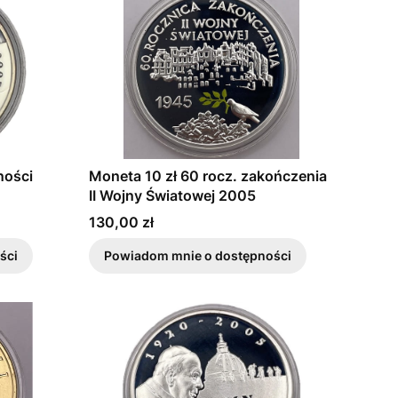
ności
Moneta 10 zł 60 rocz. zakończenia
II Wojny Światowej 2005
Cena
130,00 zł
ści
Powiadom mnie o dostępności