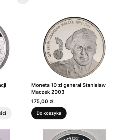
cji
Moneta 10 zł generał Stanisław
Maczek 2003
Cena
175,00 zł
ści
Do koszyka