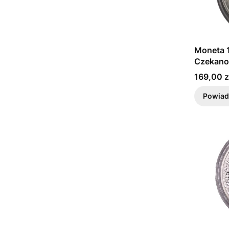
Moneta 1
Czekano
Cena
169,00 z
Powiad