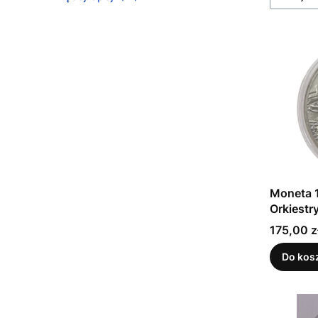
Moneta 10
Orkiestr
WOŚP 2
Cena
175,00 z
Do kos