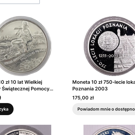
 zł 10 lat Wielkiej
Moneta 10 zł 750-lecie loka
y Świątecznej Pomocy
Poznania 2003
003
Cena
ł
175,00 zł
zyka
Powiadom mnie o dostępno