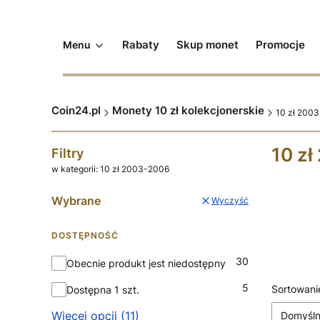
Rabaty
Skup monet
Promocje
Menu
Coin24.pl
Monety 10 zł kolekcjonerskie
10 zł 200
10 z
Filtry
w kategorii: 10 zł 2003-2006
Wybrane
Wyczyść
DOSTĘPNOŚĆ
Dostępność
30
Obecnie produkt jest niedostępny
Lista
5
Sortowani
Dostępna 1 szt.
Więcej opcji (11)
Domyśl