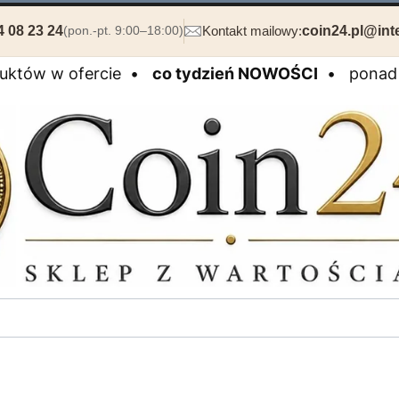
4 08 23 24
Kontakt mailowy:
coin24.pl@inte
(pon.-pt. 9:00–18:00)
duktów w ofercie •
co tydzień NOWOŚCI
• ponad 2