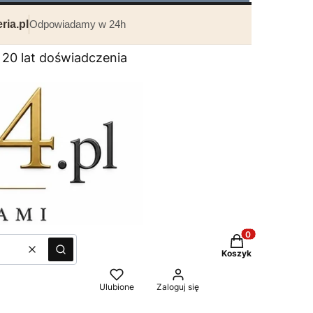
ria.pl
Odpowiadamy w 24h
0 lat doświadczenia
Produkty w kosz
Wyczyść
Szukaj
Koszyk
Ulubione
Zaloguj się