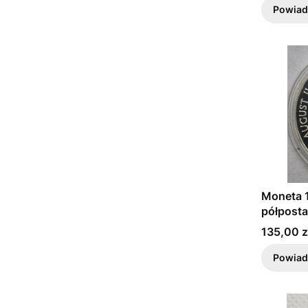
Powiad
Moneta 1
półpost
Cena
135,00 z
Powiad