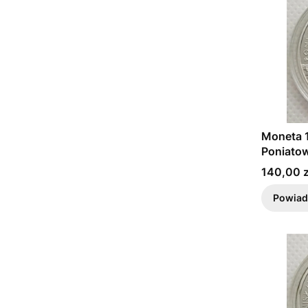
Moneta 1
Poniatow
Cena
140,00 z
Powiad