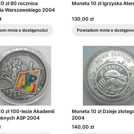
0 zł 60 rocznica
Moneta 10 zł Igrzyska Ate
ia Warszawskiego 2004
Cena
ł
130,00 zł
om mnie o dostępności
Powiadom mnie o dostępno
0 zł 100-lecie Akademii
Moneta 10 zł Dzieje złoteg
ięknych ASP 2004
2004
Cena
ł
140,00 zł