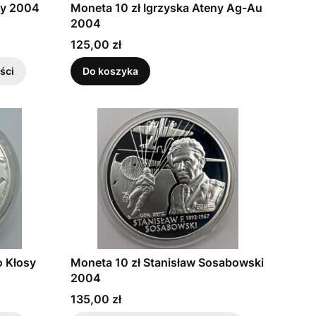
ny 2004
Moneta 10 zł Igrzyska Ateny Ag-Au
2004
Cena
125,00 zł
ści
Do koszyka
o Kłosy
Moneta 10 zł Stanisław Sosabowski
2004
Cena
135,00 zł