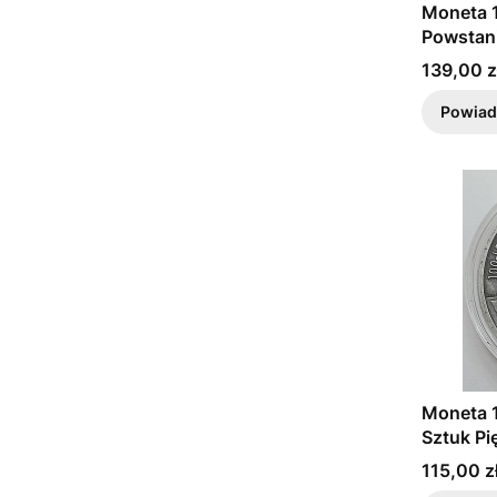
Moneta 1
Powstan
Cena
139,00 z
Powiad
Moneta 1
Sztuk P
Cena
115,00 z