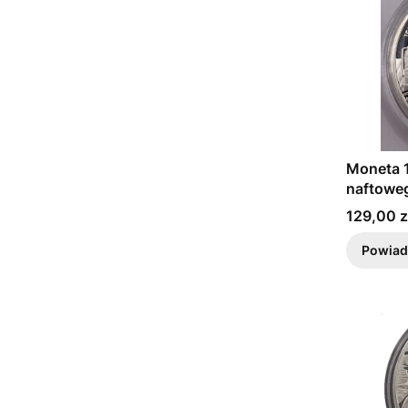
Moneta 1
naftowe
Cena
129,00 z
Powiad