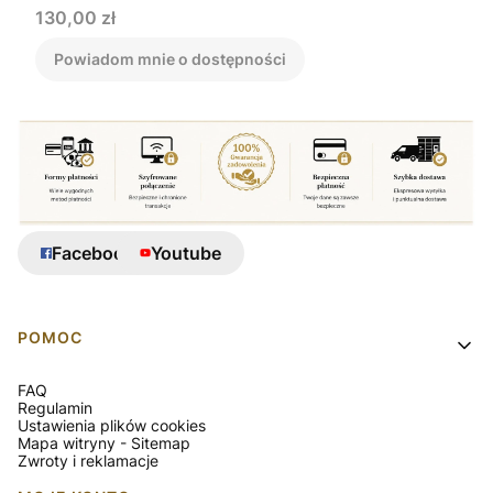
Cena
130,00 zł
Powiadom mnie o dostępności
Facebook
Youtube
Linki w stopce
POMOC
FAQ
Regulamin
Ustawienia plików cookies
Mapa witryny - Sitemap
Zwroty i reklamacje