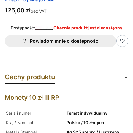
Cena
125,00 zł
bez VAT
Dostępność:
Obecnie produkt jest niedostępny
Powiadom mnie o dostępności
Cechy produktu
Monety 10 zł III RP
Seria i numer
Temat indywidualny
Kraj / Nominał
Polska / 10 złotych
Metal / Stempel
Ag 925 srebro / Lustrzany