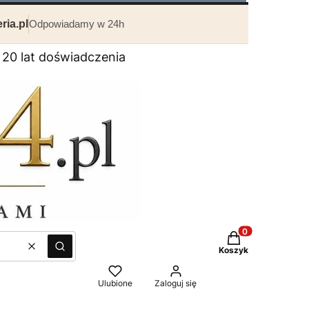
ria.pl
Odpowiadamy w 24h
0 lat doświadczenia
Produkty w kosz
Wyczyść
Szukaj
Koszyk
Ulubione
Zaloguj się