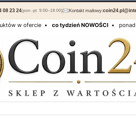
4 08 23 24
Kontakt mailowy:
coin24.pl@inte
(pon.-pt. 9:00–18:00)
duktów w ofercie •
co tydzień NOWOŚCI
• ponad 2