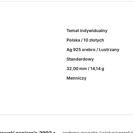
Temat indywidualny
Polska / 10 złotych
Ag 925 srebro / Lustrzany
Standardowy
32,00 mm / 14,14 g
Menniczy
towski popiersie 2003 r.
- srebrna moneta kolekcjonerska