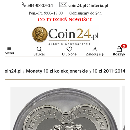
504-08-23-24
coin24.pl@interia.pl
Pon.–Pt. 9:00–18:00 Odpisujemy do 24h
CO TYDZIEŃ NOWOŚCI!
Otwórz wyszukiwarkę
Produkt
Menu
Szukaj
Ulubione
Zaloguj się
Koszyk
Coin24.pl
Monety 10 zł kolekcjonerskie
10 zł 2011-2014