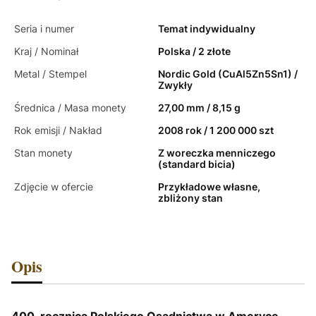
Seria i numer
Temat indywidualny
Kraj / Nominał
Polska / 2 złote
Metal / Stempel
Nordic Gold (CuAl5Zn5Sn1) /
Zwykły
Średnica / Masa monety
27,00 mm / 8,15 g
Rok emisji / Nakład
2008 rok / 1 200 000 szt
Stan monety
Z woreczka menniczego
(standard bicia)
Zdjęcie w ofercie
Przykładowe własne,
zbliżony stan
Opis
400. rocznica Polskiego Osadnictwa w Ameryce