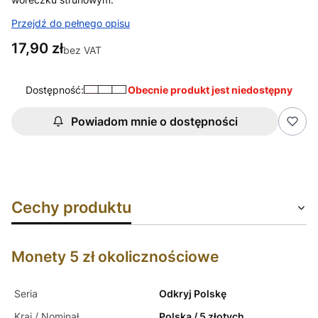
Przejdź do pełnego opisu
Cena
17,90 zł
bez VAT
Dostępność:
Obecnie produkt jest niedostępny
Powiadom mnie o dostępności
Cechy produktu
Monety 5 zł okolicznościowe
Seria
Odkryj Polskę
Kraj / Nominał
Polska / 5 złotych