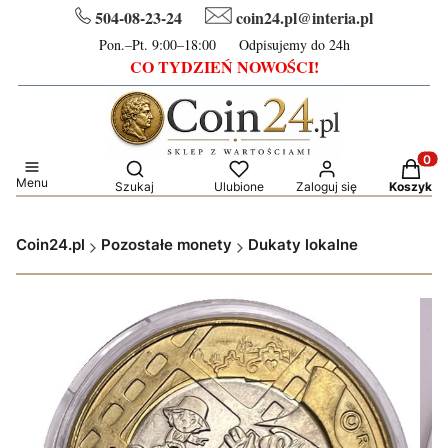
504-08-23-24
coin24.pl@interia.pl
Pon.–Pt. 9:00–18:00 Odpisujemy do 24h
CO TYDZIEŃ NOWOŚCI!
Otwórz wyszukiwarkę
Produkt
Menu
Szukaj
Ulubione
Zaloguj się
Koszyk
Coin24.pl
Pozostałe monety
Dukaty lokalne