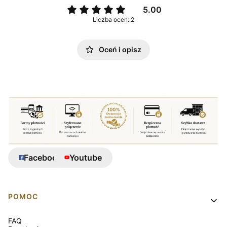
5.00
Liczba ocen: 2
Oceń i opisz
Facebook
Youtube
Linki w stopce
POMOC
FAQ