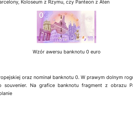
Barcelony, Koloseum z Rzymu, czy Panteon z Aten
Wzór awersu banknotu 0 euro
opejskiej oraz nominał banknotu 0. W prawym dolnym rogu se
o souvenier. Na grafice banknotu fragment z obrazu
planie