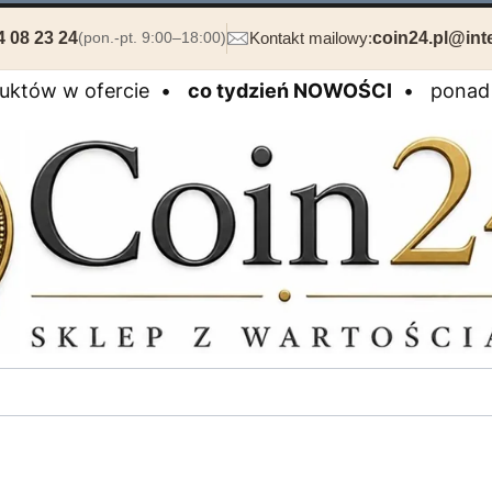
4 08 23 24
Kontakt mailowy:
coin24.pl@inte
(pon.-pt. 9:00–18:00)
duktów w ofercie •
co tydzień NOWOŚCI
• ponad 2