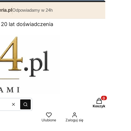
ria.pl
Odpowiadamy w 24h
0 lat doświadczenia
Produkty w kosz
Wyczyść
Szukaj
Koszyk
Ulubione
Zaloguj się