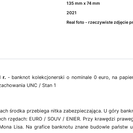
135 mm x 74 mm
2021
Real foto - rzeczywiste zdjęcie 
 r.
- banknot kolekcjonerski o nominale 0 euro, na papi
zachowania UNC / Stan 1
ch środka przebiega nitka zabezpieczająca. U góry bankn
rzech rzędach: EURO / SOUV / ENIER. Przy krawędzi prawe
ona Lisa. Na grafice banknotu znane budowle państw unii 